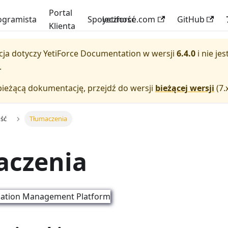
Portal
ogramista
Społeczność
yetiforce.com
GitHub
Klienta
ja dotyczy
YetiForce Documentation
w wersji
6.4.0
i nie je
.
bieżącą dokumentację, przejdź do wersji
bieżącej wersji
(
7.
ość
Tłumaczenia
aczenia