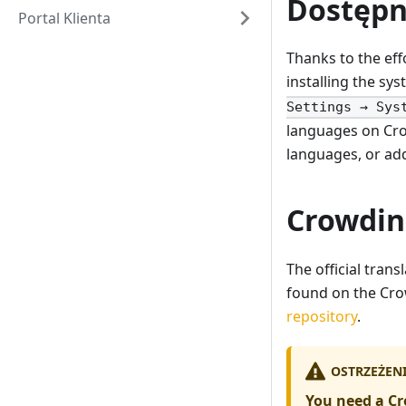
Dostępn
Portal Klienta
Thanks to the eff
installing the sy
Settings → Sys
languages on Cro
languages, or add
Crowdin
The official trans
found on the Crow
repository
.
OSTRZEŻEN
You need a Cr