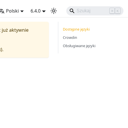
Polski
6.4.0
⌘
K
Dostępne języki
st już aktywnie
Crowdin
Obsługiwane języki
x
).