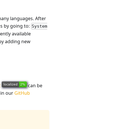
many languages. After
es by going to:
System
ently available
 by adding new
2
can be
 in our
GitHub