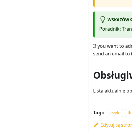
WSKAZÓWK
Poradnik:
Tran
If you want to add
send an email to
Obsługi
Lista aktualnie 
Tagi:
języki
t
Edytuj tę stro