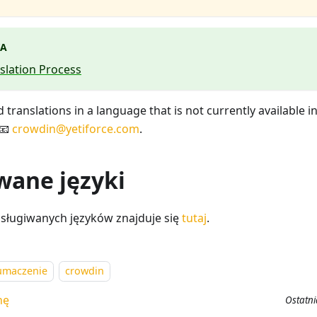
A
slation Process
 translations in a language that is not currently available i
 📧
crowdin@yetiforce.com
.
wane języki
obsługiwanych języków znajduje się
tutaj
.
łumaczenie
crowdin
nę
Ostatni