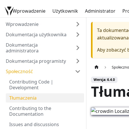
Wprowadzenie
Dokumentacja YetiForce
Użytkownik
Administrator
Pr
Wprowadzenie
Ta dokumentac
Dokumentacja użytkownika
aktualizowana
Dokumentacja
Aby zobaczyć 
administratora
Dokumentacja programisty
Społeczn
Społeczność
Wersja: 6.4.0
Contributing Code |
Tłum
Development
Tłumaczenia
Contributing to the
Documentation
Issues and discussions