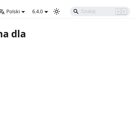
Polski
6.4.0
⌘
K
a dla