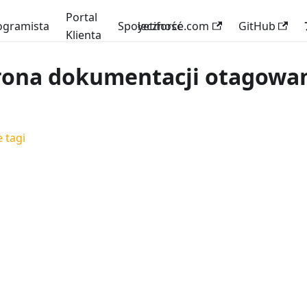
Portal
ogramista
Społeczność
yetiforce.com
GitHub
Klienta
rona dokumentacji otagowan
 tagi