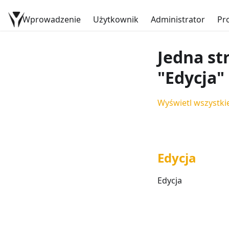
Wprowadzenie
Dokumentacja YetiForce
Użytkownik
Administrator
Pr
Jedna st
"Edycja"
Wyświetl wszystkie
Edycja
Edycja