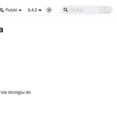
Polski
6.4.0
⌘
K
a
rola dostępu do