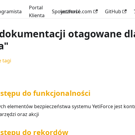
Portal
ogramista
Społeczność
yetiforce.com
GitHub
Klienta
 dokumentacji otagowane dl
a"
 tagi
stępu do funkcjonalności
ch elementów bezpieczeństwa systemu YetiForce jest kont
arzędzi oraz akcji
ostępu do rekordów