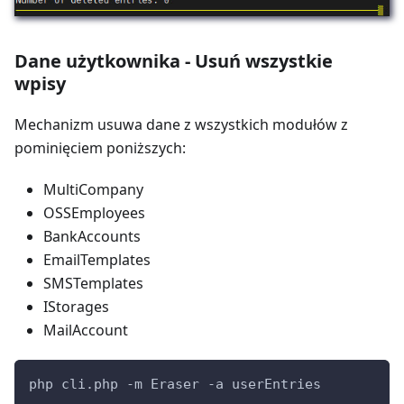
Dane użytkownika - Usuń wszystkie
wpisy
Mechanizm usuwa dane z wszystkich modułów z
pominięciem poniższych:
MultiCompany
OSSEmployees
BankAccounts
EmailTemplates
SMSTemplates
IStorages
MailAccount
php cli.php -m Eraser -a userEntries