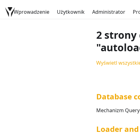
Wprowadzenie
Dokumentacja YetiForce
Użytkownik
Administrator
Pr
2 strony
"autoloa
Wyświetl wszystkie
Database c
Mechanizm QueryG
Loader and 