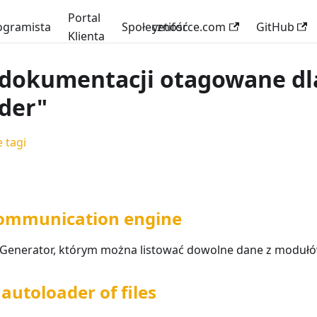
Portal
ogramista
Społeczność
yetiforce.com
GitHub
Klienta
 dokumentacji otagowane dl
der"
 tagi
ommunication engine
enerator, którym można listować dowolne dane z modułów
autoloader of files