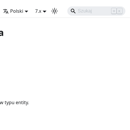
Polski
7.x
⌘
K
a
 typu entity.