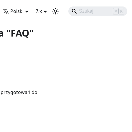
Polski
7.x
⌘
K
a "FAQ"
w przygotowań do