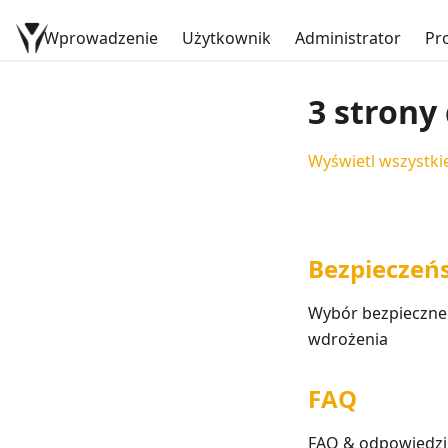
Wprowadzenie
Dokumentacja YetiForce
Użytkownik
Administrator
Pr
3 strony
Wyświetl wszystkie
Bezpieczeń
Wybór bezpieczne
wdrożenia
FAQ
FAQ & odpowiedzi 