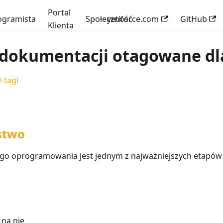
Portal
ogramista
Społeczność
yetiforce.com
GitHub
Klienta
 dokumentacji otagowane dl
 tagi
stwo
go oprogramowania jest jednym z najważniejszych etapó
na nie