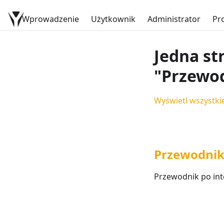
Wprowadzenie
Dokumentacja YetiForce
Użytkownik
Administrator
Pr
Jedna st
"Przewo
Wyświetl wszystkie
Przewodnik 
Przewodnik po inte