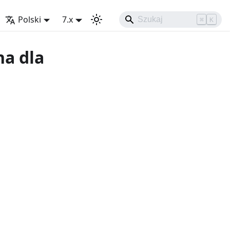
Polski
7.x
⌘
K
a dla