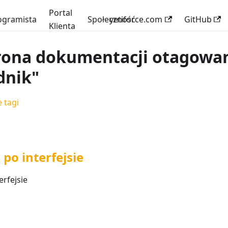
Portal
ogramista
Społeczność
yetiforce.com
GitHub
Klienta
rona dokumentacji otagowan
dnik"
 tagi
po interfejsie
rfejsie