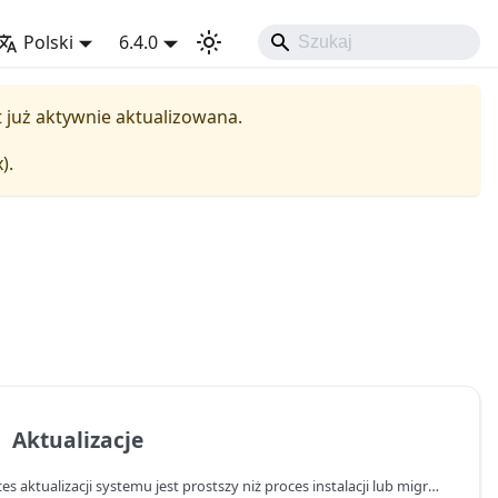
Polski
6.4.0
st już aktywnie aktualizowana.
x
).
️
Aktualizacje
Proces aktualizacji systemu jest prostszy niż proces instalacji lub migracji, więc każdy administrator YetiForce powinien sobie z nim poradzić.