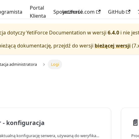
Portal
ogramista
Społeczność
yetiforce.com
GitHub
Klienta
ja dotyczy
YetiForce Documentation
w wersji
6.4.0
i nie je
bieżącą dokumentację, przejdź do wersji
bieżącej wersji
(
7.
cja administratora
Logi
📄
 - konfiguracja
Panel wyświetla aktualną konfigurację serwera, używaną do weryfikacji, czy najważniejsze ustawienia serwera są zgodne z zalecanymi.