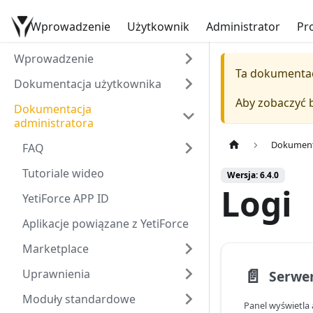
Wprowadzenie
Dokumentacja YetiForce
Użytkownik
Administrator
Pr
Wprowadzenie
Ta dokumentac
Dokumentacja użytkownika
Aby zobaczyć 
Dokumentacja
administratora
Dokumenta
FAQ
Tutoriale wideo
Wersja: 6.4.0
Logi
YetiForce APP ID
Aplikacje powiązane z YetiForce
Marketplace
📄️
Uprawnienia
Serwer
Moduły standardowe