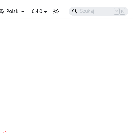
Polski
6.4.0
⌘
K
js)