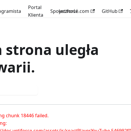
Portal
ogramista
Społeczność
yetiforce.com
GitHub
Klienta
a strona uległa
warii.
róbuj ponownie
ng chunk 18446 failed.

ng: 
://doc.yetiforce.com/assets/js/reactPlayerYouTube.546992f0.