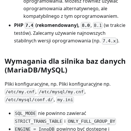
oprogramowania. Możesz również używać
oprogramowania alternatywnego, ale
kompatybilnego z tym oprogramowaniem.
PHP
(rekomendowany),
,
(w trakcie
7.4
8.0
8.1
testów). Zalecamy używanie najnowszych
stabilnych wersji oprogramowania (np.
).
7.4.x
Wymagania dla silnika baz danych
(MariaDB/MySQL)
Pliki konfiguracyjne, np. Pliki konfiguracyjne np.
,
,
/etc/my.cnf
/etc/mysql/my.cnf
,
/etc/mysql/conf.d/
my.ini
nie powinno zawierać
SQL_MODE
i
STRICT_TRANS_TABLE
ONLY_FULL_GROUP_BY
powinno być dostępne i
ENGINE = InnoDB