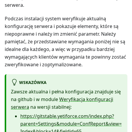
serwera.
Podczas instalacji system weryfikuje aktualną
konfigurację serwera i pokazuje elementy, które są
niepoprawne i należy im zmienić parametr. Należy
pamiętać, że przedstawiane wymagania poniżej nie są
idealne dla każdego, a więc w przypadku bardziej
wymagających klientów wymagania te powinny zostać
zweryfikowane i zoptymalizowane.
WSKAZÓWKA
Zawsze aktualna i pełna konfiguracja znajduje się
na github i w module
Weryfikacja konfiguracji
serwera
na wersji stabilnej:
https://gitstable.yetiforce.com/index.php?
parent=Settings&module=ConfReport&view=
Index&block=14&fieldid=65