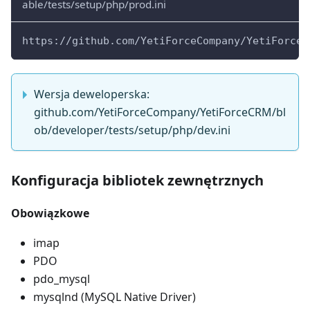
able/tests/setup/php/prod.ini
https://github.com/YetiForceCompany/YetiForceC
Wersja deweloperska:
github.com/YetiForceCompany/YetiForceCRM/bl
ob/developer/tests/setup/php/dev.ini
Konfiguracja bibliotek zewnętrznych
Obowiązkowe
imap
PDO
pdo_mysql
mysqlnd (MySQL Native Driver)