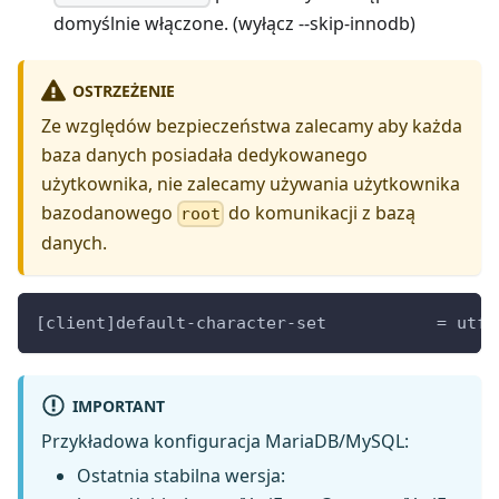
domyślnie włączone. (wyłącz --skip-innodb)
OSTRZEŻENIE
Ze względów bezpieczeństwa zalecamy aby każda
baza danych posiadała dedykowanego
użytkownika, nie zalecamy używania użytkownika
bazodanowego
do komunikacji z bazą
root
danych.
[
client
]
default-character-set
=
utf8
IMPORTANT
Przykładowa konfiguracja MariaDB/MySQL:
Ostatnia stabilna wersja: