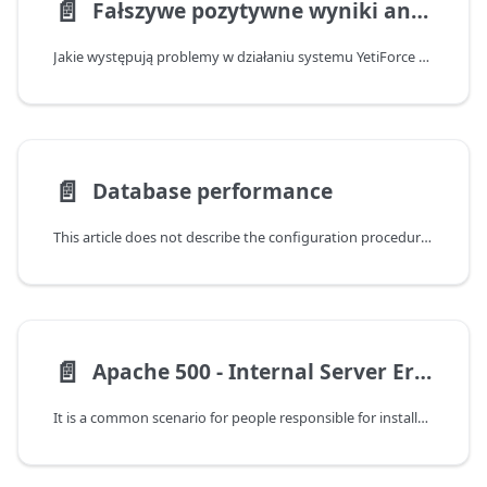
📄️
Fałszywe pozytywne wyniki analizy YetiForce przez ModSecurity
Jakie występują problemy w działaniu systemu YetiForce z ModSecurity
📄️
Database performance
This article does not describe the configuration procedures, but highlights a few crucial points in optimizing a server environment.
📄️
Apache 500 - Internal Server Error
It is a common scenario for people responsible for installation, updates, and implementation of the system to receive error 500 in the browser.