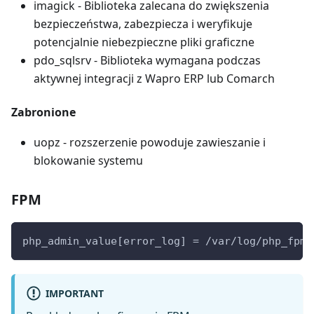
imagick - Biblioteka zalecana do zwiększenia
bezpieczeństwa, zabezpiecza i weryfikuje
potencjalnie niebezpieczne pliki graficzne
pdo_sqlsrv - Biblioteka wymagana podczas
aktywnej integracji z Wapro ERP lub Comarch
Zabronione
uopz - rozszerzenie powoduje zawieszanie i
blokowanie systemu
FPM
php_admin_value[error_log]
=
/var/log/php_fpm_
IMPORTANT