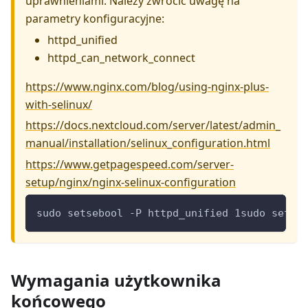
uprawnieniami. Należy zwrócić uwagę na
parametry konfiguracyjne:
httpd_unified
httpd_can_network_connect
https://www.nginx.com/blog/using-nginx-plus-
with-selinux/
https://docs.nextcloud.com/server/latest/admin_
manual/installation/selinux_configuration.html
https://www.getpagespeed.com/server-
setup/nginx/nginx-selinux-configuration
sudo setsebool -P httpd_unified 1sudo setse
Wymagania użytkownika
końcowego