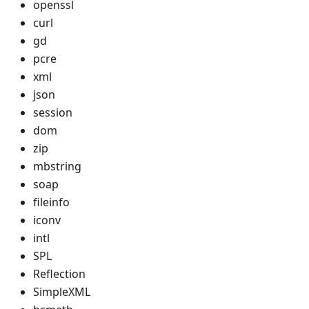
openssl
curl
gd
pcre
xml
json
session
dom
zip
mbstring
soap
fileinfo
iconv
intl
SPL
Reflection
SimpleXML