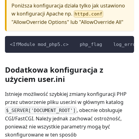
Poniższa konfiguracja działa tylko jak ustawiono
w konfiguracji Apache np.
httpd.conf
"AllowOverride Options" lub "AllowOverride All"
<
IfModule
 mod_php5.c>    php_flag    log_error
Dodatkowa konfiguracja z
użyciem user.ini
Istnieje możliwość szybkiej zmiany konfiguracji PHP
przez utworzenie pliku user.ini w głównym katalog
, obecnie obsługuje
$_SERVER['DOCUMENT_ROOT']
CGI/FastCGI. Należy jednak zachować ostrożność,
ponieważ nie wszystkie parametry mogą być
skonfigurowane w ten sposób