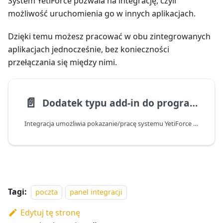
System YetiForce pozwala na integrację, czyli
możliwość uruchomienia go w innych aplikacjach.
Dzięki temu możesz pracować w obu zintegrowanych
aplikacjach jednocześnie, bez konieczności
przełączania się między nimi.
📄️
Dodatek typu add-in do programu Outlook
Integracja umożliwia pokazanie/pracę systemu YetiForce w zewnętrznym kliencie poczty Outlook.
Tagi:
poczta
panel integracji
Edytuj tę stronę