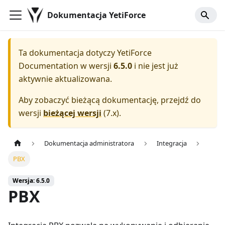
Dokumentacja YetiForce
Ta dokumentacja dotyczy
YetiForce
Documentation
w wersji
6.5.0
i nie jest już
aktywnie aktualizowana.
Aby zobaczyć bieżącą dokumentację, przejdź do
wersji
bieżącej wersji
(
7.x
).
Dokumentacja administratora
Integracja
PBX
Wersja: 6.5.0
PBX