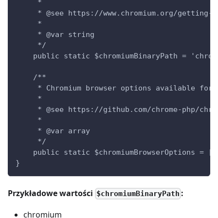
     *
     * @see https://www.chromium.org/getting-i
     *
     * @var string
     */
    public static $chromiumBinaryPath = 'chrom
    /**
     * Chromium browser options available for 
     *
     * @see https://github.com/chrome-php/chro
     *
     * @var array
     */
    public static $chromiumBrowserOptions = ['
}
Przykładowe wartości
:
$chromiumBinaryPath
chromium