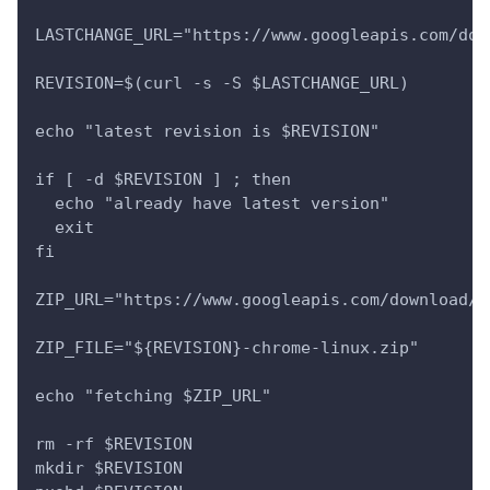
LASTCHANGE_URL="https://www.googleapis.com/dow
REVISION=$(curl -s -S $LASTCHANGE_URL)
echo "latest revision is $REVISION"
if [ -d $REVISION ] ; then
  echo "already have latest version"
  exit
fi
ZIP_URL="https://www.googleapis.com/download/s
ZIP_FILE="${REVISION}-chrome-linux.zip"
echo "fetching $ZIP_URL"
rm -rf $REVISION
mkdir $REVISION