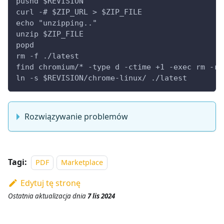
pushd $REVISION
curl -# $ZIP_URL > $ZIP_FILE
echo "unzipping.."
unzip $ZIP_FILE
popd
rm -f ./latest
find chromium/* -type d -ctime +1 -exec rm -rf
ln -s $REVISION/chrome-linux/ ./latest
Rozwiązywanie problemów
Tagi:
PDF
Marketplace
Edytuj tę stronę
Ostatnia aktualizacja
dnia
7 lis 2024