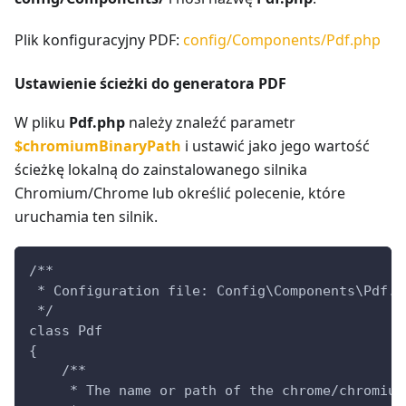
Plik konfiguracyjny PDF:
config/Components/Pdf.php
Ustawienie ścieżki do generatora PDF
W pliku
Pdf.php
należy znaleźć parametr
$chromiumBinaryPath
i ustawić jako jego wartość
ścieżkę lokalną do zainstalowanego silnika
Chromium/Chrome lub określić polecenie, które
uruchamia ten silnik.
/**
 * Configuration file: Config\Components\Pdf.
 */
class Pdf
{
    /**
     * The name or path of the chrome/chromium