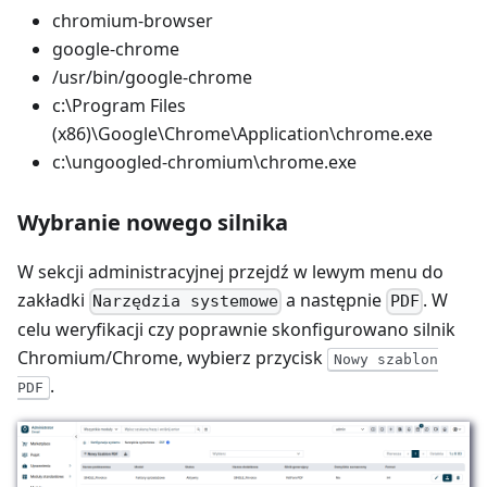
chromium-browser
google-chrome
/usr/bin/google-chrome
c:\Program Files
(x86)\Google\Chrome\Application\chrome.exe
c:\ungoogled-chromium\chrome.exe
Wybranie nowego silnika
W sekcji administracyjnej przejdź w lewym menu do
zakładki
a następnie
. W
Narzędzia systemowe
PDF
celu weryfikacji czy poprawnie skonfigurowano silnik
Chromium/Chrome, wybierz przycisk
Nowy szablon
.
PDF