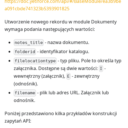
https://doc.yetiforce.com/api/#/BaseModule/ea3b9be
a091cbde741323b5393901825
Utworzenie nowego rekordu w module Dokumenty
wymaga podania następujących wartości:
- nazwa dokumentu.
notes_title
- identyfikator katalogu.
folderid
- typ pliku. Pole to określa typ
filelocationtype
załącznika. Dostępne są dwie wartości:
-
I
wewnętrzny (załącznik),
- zewnętrzny
E
(odnośnik).
- plik lub adres URL. Załącznik lub
filename
odnośnik.
Poniżej przedstawiono kilka przykładów konstrukcji
zapytań API: