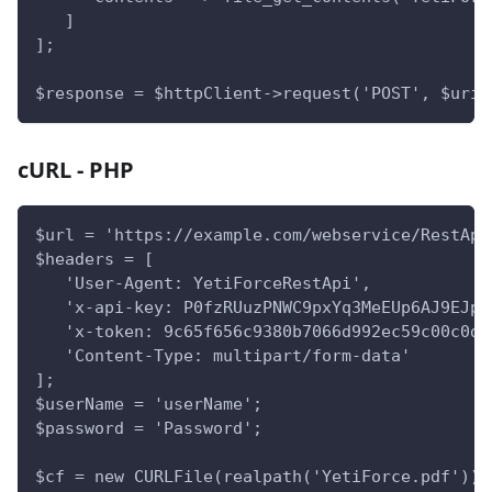
   ]
];
$response = $httpClient->request('POST', $uri,
cURL - PHP
$url = 'https://example.com/webservice/RestApi
$headers = [
   'User-Agent: YetiForceRestApi',
   'x-api-key: P0fzRUuzPNWC9pxYq3MeEUp6AJ9EJpW
   'x-token: 9c65f656c9380b7066d992ec59c00c0d2
   'Content-Type: multipart/form-data'
];
$userName = 'userName';
$password = 'Password';
$cf = new CURLFile(realpath('YetiForce.pdf'));