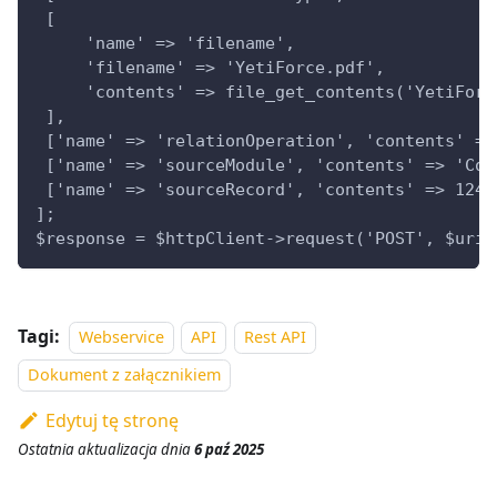
 [
     'name' => 'filename',
     'filename' => 'YetiForce.pdf',
     'contents' => file_get_contents('YetiForc
 ],
 ['name' => 'relationOperation', 'contents' =>
 ['name' => 'sourceModule', 'contents' => 'Con
 ['name' => 'sourceRecord', 'contents' => 124]
];
$response = $httpClient->request('POST', $uri,
Tagi:
Webservice
API
Rest API
Dokument z załącznikiem
Edytuj tę stronę
Ostatnia aktualizacja
dnia
6 paź 2025