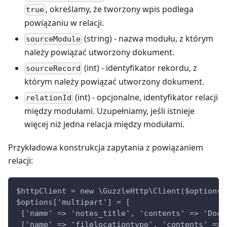
, określamy, że tworzony wpis podlega
true
powiązaniu w relacji.
(string) - nazwa modułu, z którym
sourceModule
należy powiązać utworzony dokument.
(int) - identyfikator rekordu, z
sourceRecord
którym należy powiązać utworzony dokument.
(int) - opcjonalne, identyfikator relacji
relationId
między modułami. Uzupełniamy, jeśli istnieje
więcej niż jedna relacja między modułami.
Przykładowa konstrukcja zapytania z powiązaniem
relacji:
$httpClient = new \GuzzleHttp\Client($options)
$options['multipart'] = [
 ['name' => 'notes_title', 'contents' => 'Docu
 ['name' => 'filelocationtype', 'contents' => 