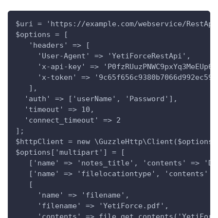
$uri = 'https://example.com/webservice/RestApi
$options = [
   'headers' => [
     'User-Agent' => 'YetiForceRestApi',
     'x-api-key' => 'P0fzRUuzPNWC9pxYq3MeEUp6A
     'x-token' => '9c65f656c9380b7066d992ec59c
   ],
  'auth' => ['userName', 'Password'],
  'timeout' => 10,
  'connect_timeout' => 2
];
$httpClient = new \GuzzleHttp\Client($options)
$options['multipart'] = [
   ['name' => 'notes_title', 'contents' => 'Do
   ['name' => 'filelocationtype', 'contents' =
   [
     'name' => 'filename',
     'filename' => 'YetiForce.pdf',
     'contents' => file_get_contents('YetiForc