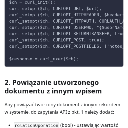
$ch = curl_init();
curl_setopt($ch, CURLOPT_URL, $url);
curl_setopt($ch, CURLOPT_HTTPHEADER, $headers)
curl_setopt($ch, CURLOPT_HTTPAUTH, CURLAUTH_AN
curl_setopt($ch, CURLOPT_USERPWD, "{$userName}
curl_setopt($ch, CURLOPT_RETURNTRANSFER, true)
curl_setopt($ch, CURLOPT_POST, true);
curl_setopt($ch, CURLOPT_POSTFIELDS, ['notes_t
$response = curl_exec($ch);
2. Powiązanie utworzonego
dokumentu z innym wpisem
Aby powiązać tworzony dokument z innym rekordem
w systemie, do zapytania API z pkt. 1 należy dodać:
(bool) - ustawiając wartość
relationOperation