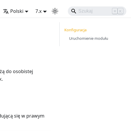
Polski
7.x
⌘
K
Konfiguracja
Uruchomienie modułu
żą do osobistej
k.
dującą się w prawym