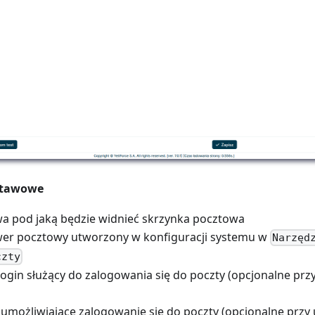
stawowe
a pod jaką będzie widnieć skrzynka pocztowa
wer pocztowy utworzony w konfiguracji systemu w
Narzęd
czty
login służący do zalogowania się do poczty (opcjonalne przy
o umożliwiające zalogowanie się do poczty (opcjonalne przy 