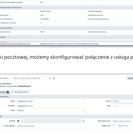
i pocztowej, możemy skonfigurować połączenie z usługa 