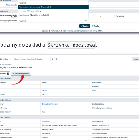
hodzimy do zakładki
.
Skrzynka pocztowa