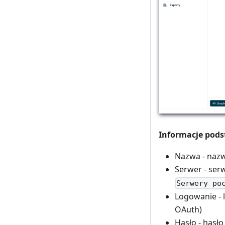
Informacje pod
Nazwa - nazw
Serwer - ser
Serwery po
Logowanie - 
OAuth)
Hasło - hasł