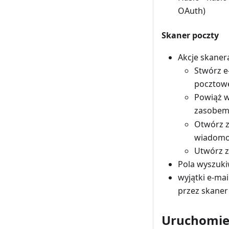
OAuth)
Skaner poczty
Akcje skaner
Stwórz e
pocztow
Powiąż w
zasobem 
Otwórz z
wiadomo
Utwórz z
Pola wyszuki
wyjątki e-ma
przez skaner
Uruchomie