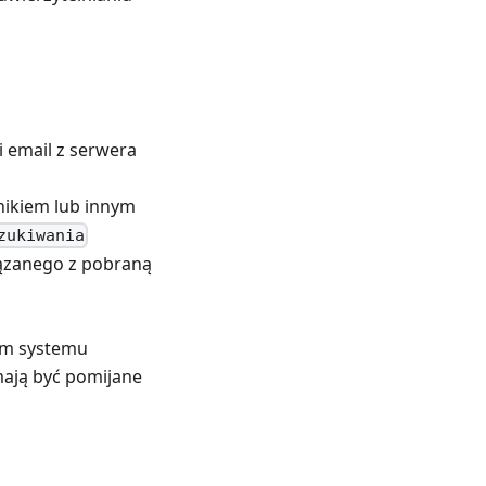
i email z serwera
nikiem lub innym
zukiwania
iązanego z pobraną
tem systemu
mają być pomijane