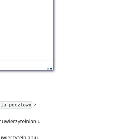
>
zia pocztowe
 uwierzytelnianiu
uwierzytelnianiu