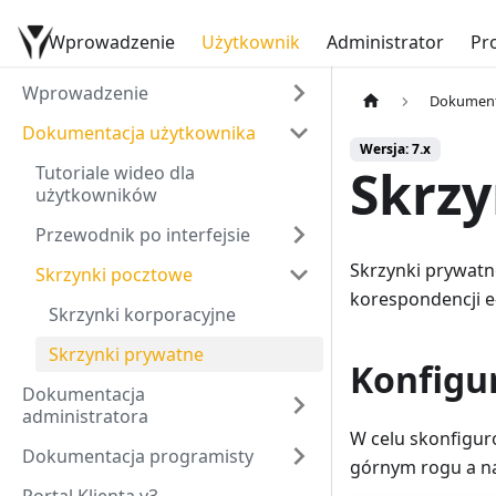
Wprowadzenie
Dokumentacja YetiForce
Użytkownik
Administrator
Pr
Wprowadzenie
Dokument
Dokumentacja użytkownika
Wersja: 7.x
Skrzy
Tutoriale wideo dla
użytkowników
Przewodnik po interfejsie
Skrzynki prywatn
Skrzynki pocztowe
korespondencji e
Skrzynki korporacyjne
Skrzynki prywatne
Konfigu
Dokumentacja
administratora
W celu skonfigur
Dokumentacja programisty
górnym rogu a na