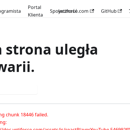
Portal
ogramista
Społeczność
yetiforce.com
GitHub
Klienta
a strona uległa
warii.
róbuj ponownie
ng chunk 18446 failed.

ng: 
://doc.yetiforce.com/assets/js/reactPlayerYouTube.546992f0.