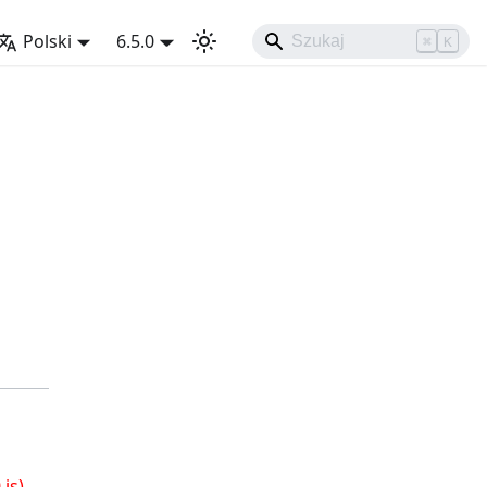
Polski
6.5.0
⌘
K
js)